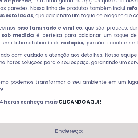
l de parede
, com uma gama de opções que inclui desde 
uas paredes. Nossa linha de produtos também inclui
ref
as estofadas
, que adicionam um toque de elegância e co
ecemos
piso laminado e vinílico
, que são práticos, du
e sob medida
é perfeita para adicionar um toque de
 uma linha sofisticada de
rodapés
, que são o acabament
atado com cuidado e atenção aos detalhes. Nossa equipe
elhores soluções para o seu espaço, garantindo um serv
 como podemos transformar o seu ambiente em um lugar
e!
4 horas conheça mais
CLICANDO AQUI!
Endereço: