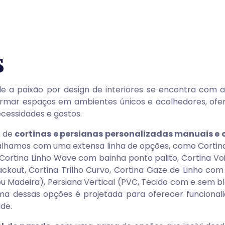
s
de a paixão por design de interiores se encontra com 
rmar espaços em ambientes únicos e acolhedores, of
cessidades e gostos.
o de
cortinas e persianas personalizadas manuais e
balhamos com uma extensa linha de opções, como Cortina
 Cortina Linho Wave com bainha ponto palito, Cortina Voile
ckout, Cortina Trilho Curvo, Cortina Gaze de Linho com 
ou Madeira), Persiana Vertical (PVC, Tecido com e sem bla
ma dessas opções é projetada para oferecer funcionali
de.