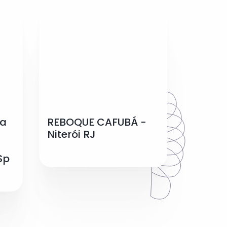
ua
REBOQUE CAFUBÁ -
Niterói RJ
Sp